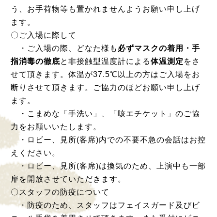
う、お手荷物等も置かれませんようお願い申し上げ
ます。
〇ご入場に際して
・ご入場の際、どなた様も
必ずマスクの着用・手
指消毒の徹底
と非接触型温度計による
体温測定
をさ
せて頂きます。体温が37.5℃以上の方はご入場をお
断りさせて頂きます。ご協力のほどお願い申し上げ
ます。
・こまめな「手洗い」、「咳エチケット」のご協
力をお願いいたします。
・ロビー、見所(客席)内での不要不急の会話はお控
えください。
・ロビー、見所(客席)は換気のため、上演中も一部
扉を開放させていただきます。
〇スタッフの防疫について
・防疫のため、スタッフはフェイスガード及びビ