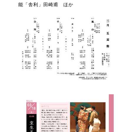
能「舎利」田崎甫 ほか