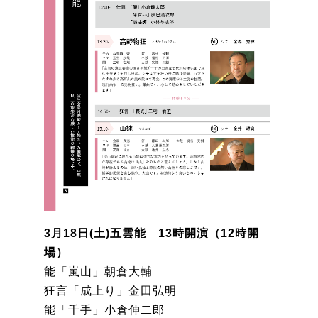
3月18日(土)五雲能 13時開演（12時開
場）
能「嵐山」朝倉大輔
狂言「成上り」金田弘明
能「千手」小倉伸二郎