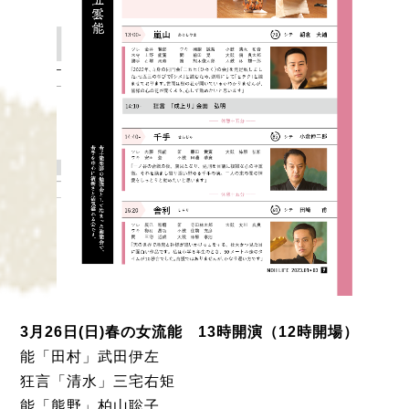
3月26日(日)春の女流能 13時開演（12時開場）
能「田村」武田伊左
狂言「清水」三宅右矩
能「熊野」柏山聡子