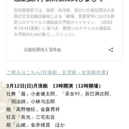
ご購入はこちら(月浪能・五雲能・女流能共通
）
3月12日(日)月浪能 13時開演（12時開場）
仕舞「箙」小倉健太郎、「采女ｷﾘ」辰巳満次郎、
「弱法師」小林与志郎
能「高野物狂」金森秀祥
狂言「長光」三宅右近
能「山姥」金井雄資 ほか