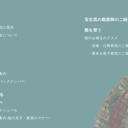
宝生流の能楽師のご紹
流の歴史
能を習う
会について
能のお稽古のススメ
- 謡曲・仕舞教室のご
- 夏休み親子教室のご
案内
バックナンバー
る
内
ケジュール
案内-能の見方・鑑賞のマナー-