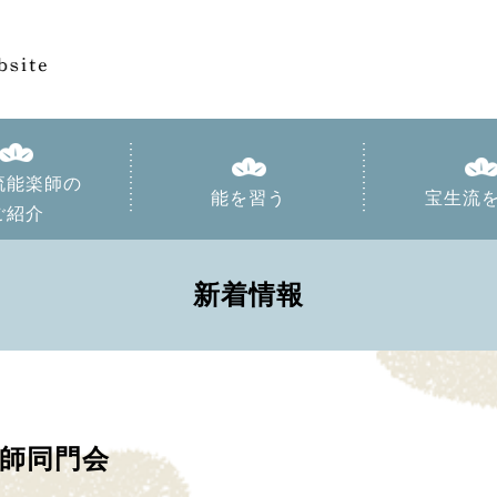
流能楽師の
能を習う
宝生流
ご紹介
新着情報
師同門会