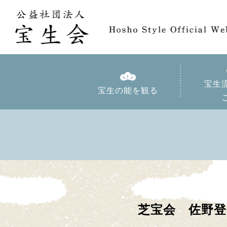
宝生
宝生の能を観る
芝宝会 佐野登