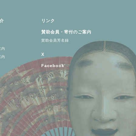
介
リンク
賛助会員・寄付のご案内
賛助会員芳名録
案内
X
案内
Facebook