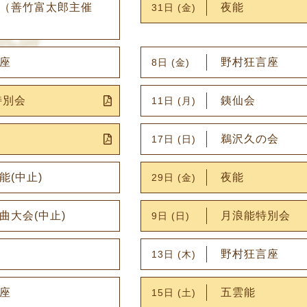
（善竹富太郎主催
夜能
31日 (金)
座
野村狂言座
8日 (金)
特別会
銕仙会
11日 (月)
鵜沢久の会
17日 (日)
能(中止)
夜能
29日 (金)
曲大会(中止)
月浪能特別会
9日 (日)
野村狂言座
13日 (木)
座
五雲能
15日 (土)