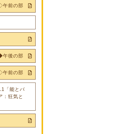
◇午前の部
◆午後の部
◇午前の部
.1「能とバ
ア：狂気と