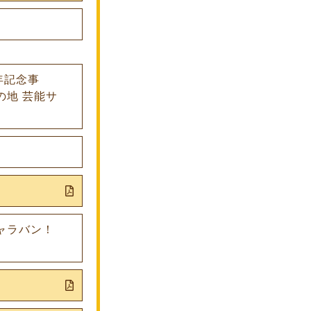
年記念事
の地 芸能サ
ャラバン！