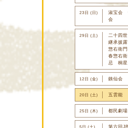
淑宝会 
23日 (日)
会
二十四世
29日 (土)
継承披露
惣右衛門
春惣右衛
忌 桐星
銕仙会
12日 (金)
五雲能
20日 (土)
都民劇場
25日 (木)
第六回J
5日 (土)