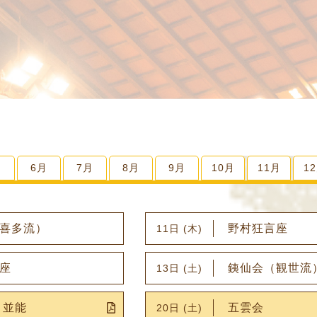
月
6月
7月
8月
9月
10月
11月
1
喜多流）
野村狂言座
11日 (木)
座
銕仙会（観世流
13日 (土)
月並能
五雲会
20日 (土)