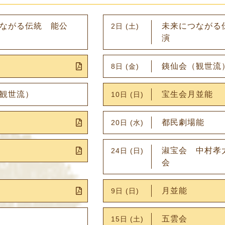
ながる伝統 能公
未来につながる
2日 (土)
演
銕仙会（観世流
8日 (金)
観世流）
宝生会月並能
10日 (日)
都民劇場能
20日 (水)
淑宝会 中村孝
24日 (日)
会
月並能
9日 (日)
五雲会
15日 (土)