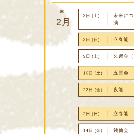
年
未来につ
3日 (土)
2月
演
立春能
3日 (日)
久習会（
9日 (土)
五雲会
16日 (土)
夜能
22日 (金)
立春能
2日 (日)
銕仙会
14日 (金)