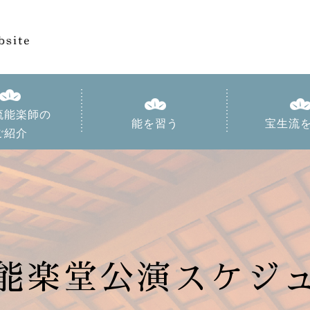
流能楽師の
能を習う
宝生流
ご紹介
能楽堂
公演スケジ