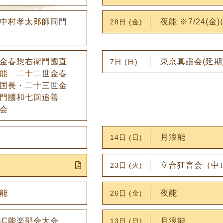
中村孝太郎師同門
夜能 ※7/24(金
28日 (金)
金春惣右衛門國直
東京真謡会(延期
7日 (日)
能 二十二世金春
国長・二十三世金
門國和七回追善
会
月浪能
14日 (日)
立合狂言会（中
23日 (火)
能
夜能
26日 (金)
BC能楽部会大会
月浪能
13日 (日)