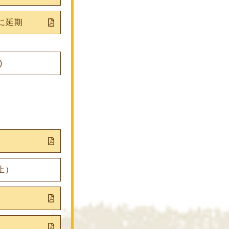
)に延期
)
止）