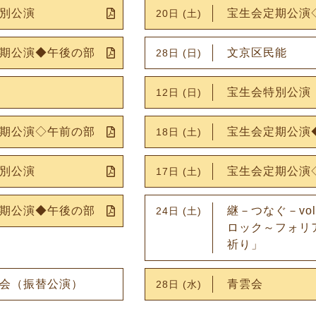
別公演
宝生会定期公演
20日 (土)
期公演◆午後の部
文京区民能
28日 (日)
宝生会特別公演
12日 (日)
期公演◇午前の部
宝生会定期公演
18日 (土)
別公演
宝生会定期公演
17日 (土)
期公演◆午後の部
継－つなぐ－vol
24日 (土)
ロック～フォリ
祈り」
会（振替公演）
青雲会
28日 (水)