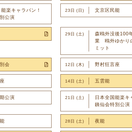
 能楽キャラバン！
文京区民能
23日 (日)
別公演
森鴎外没後100
29日 (土)
業 鴎外ゆかり
ミット
別会
野村狂言座
12日 (木)
座
五雲能
14日 (土)
期公演
日本全国能楽キ
21日 (土)
銕仙会特別公演
能
夜能
28日 (土)