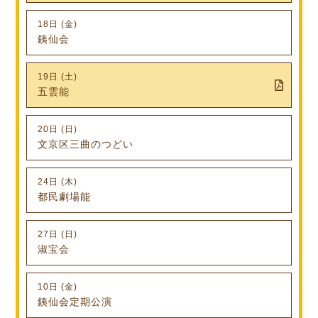
18日 (金)
銕仙会
19日 (土)
五雲能
20日 (日)
文京区三曲のつどい
24日 (木)
都民劇場能
27日 (日)
淑宝会
10日 (金)
銕仙会定期公演