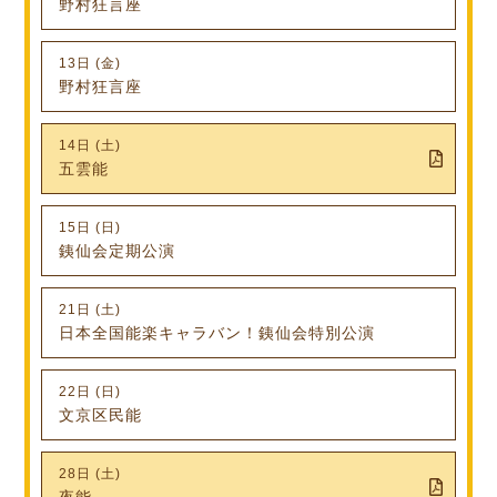
野村狂言座
13日 (金)
野村狂言座
14日 (土)
五雲能
15日 (日)
銕仙会定期公演
21日 (土)
日本全国能楽キャラバン！銕仙会特別公演
22日 (日)
文京区民能
28日 (土)
夜能