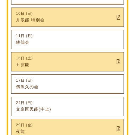
10日 (日)
月浪能 特別会
11日 (月)
銕仙会
16日 (土)
五雲能
17日 (日)
鵜沢久の会
24日 (日)
文京区民能(中止)
29日 (金)
夜能