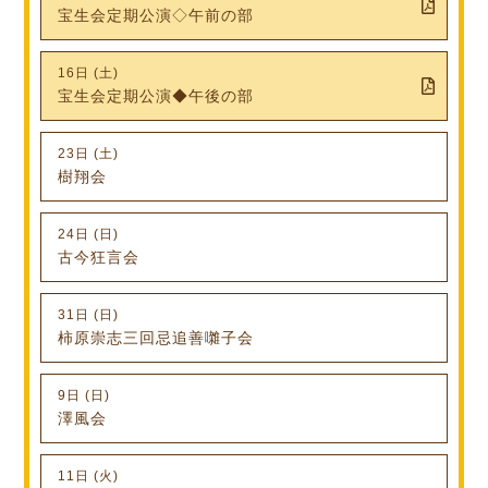
宝生会定期公演◇午前の部
16日 (土)
宝生会定期公演◆午後の部
23日 (土)
樹翔会
24日 (日)
古今狂言会
31日 (日)
柿原崇志三回忌追善囃子会
9日 (日)
澤風会
11日 (火)