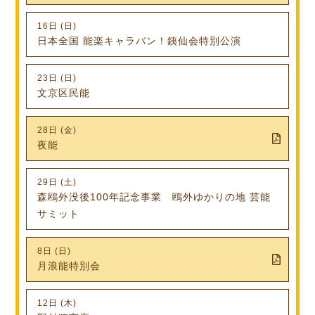
16日 (日)
日本全国 能楽キャラバン！銕仙会特別公演
23日 (日)
文京区民能
28日 (金)
夜能
29日 (土)
森鴎外没後100年記念事業 鴎外ゆかりの地 芸能
サミット
8日 (日)
月浪能特別会
12日 (木)