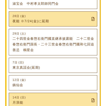
淑宝会 中村孝太郎師同門会
28日 (金)
夜能 ※7/24(金)に延期
29日 (土)
二十四世金春惣右衛門國直継承披露能 二十二世金
春惣右衛門国長・二十三世金春惣右衛門國和七回追
善忌 桐星会
7日 (日)
東京真謡会(延期)
12日 (金)
銕仙会
14日 (日)
月浪能