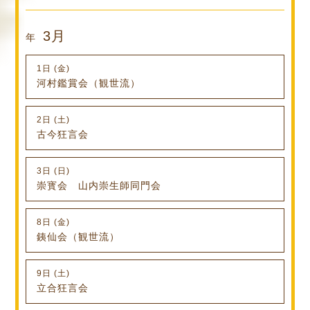
3月
年
1日 (金)
河村鑑賞会（観世流）
2日 (土)
古今狂言会
3日 (日)
崇寳会 山内崇生師同門会
8日 (金)
銕仙会（観世流）
9日 (土)
立合狂言会