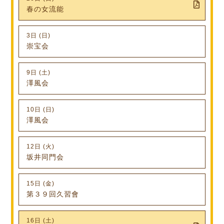
春の女流能
3日 (日)
崇宝会
9日 (土)
澤風会
10日 (日)
澤風会
12日 (火)
坂井同門会
15日 (金)
第３９回久習會
16日 (土)